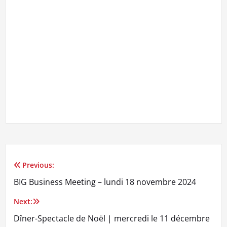
Previous:
Navigation
BIG Business Meeting – lundi 18 novembre 2024
de
Next:
l’article
Dîner-Spectacle de Noël | mercredi le 11 décembre