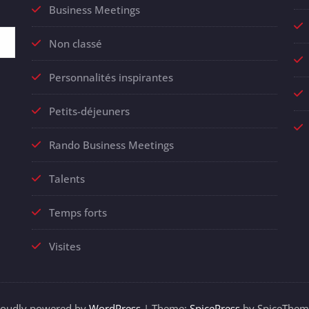
Business Meetings
Non classé
Personnalités inspirantes
Petits-déjeuners
Rando Business Meetings
Talents
Temps forts
Visites
roudly powered by
WordPress
| Theme:
SpicePress
by SpiceThem