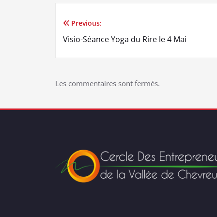
Previous:
Navigation
Visio-Séance Yoga du Rire le 4 Mai
de
l’article
Les commentaires sont fermés.