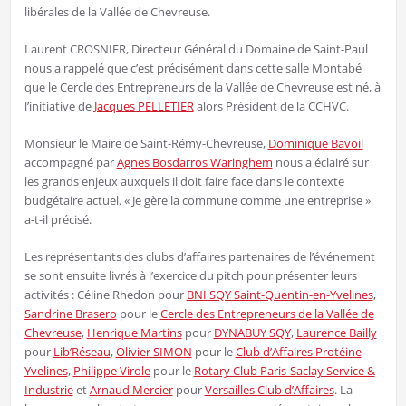
libérales de la Vallée de Chevreuse.
Laurent CROSNIER, Directeur Général du Domaine de Saint-Paul
nous a rappelé que c’est précisément dans cette salle Montabé
que le Cercle des Entrepreneurs de la Vallée de Chevreuse est né, à
l’initiative de
Jacques PELLETIER
alors Président de la CCHVC.
Monsieur le Maire de Saint-Rémy-Chevreuse,
Dominique Bavoil
accompagné par
Agnes Bosdarros Waringhem
nous a éclairé sur
les grands enjeux auxquels il doit faire face dans le contexte
budgétaire actuel. « Je gère la commune comme une entreprise »
a-t-il précisé.
Les représentants des clubs d’affaires partenaires de l’événement
se sont ensuite livrés à l’exercice du pitch pour présenter leurs
activités : Céline Rhedon pour
BNI SQY Saint-Quentin-en-Yvelines
,
Sandrine Brasero
pour le
Cercle des Entrepreneurs de la Vallée de
Chevreuse
,
Henrique Martins
pour
DYNABUY SQY
,
Laurence Bailly
pour
Lib’Réseau
,
Olivier SIMON
pour le
Club d’Affaires Protéine
Yvelines
,
Philippe Virole
pour le
Rotary Club Paris-Saclay Service &
Industrie
et
Arnaud Mercier
pour
Versailles Club d’Affaires
. La