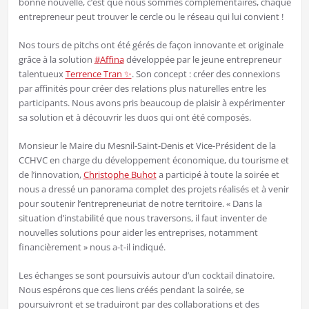
bonne nouvelle, c’est que nous sommes complémentaires, chaque
entrepreneur peut trouver le cercle ou le réseau qui lui convient !
Nos tours de pitchs ont été gérés de façon innovante et originale
hashtag
grâce à la solution
#
Affina
développée par le jeune entrepreneur
talentueux
Terrence Tran ✨
. Son concept : créer des connexions
par affinités pour créer des relations plus naturelles entre les
participants. Nous avons pris beaucoup de plaisir à expérimenter
sa solution et à découvrir les duos qui ont été composés.
Monsieur le Maire du Mesnil-Saint-Denis et Vice-Président de la
CCHVC en charge du développement économique, du tourisme et
de l’innovation,
Christophe Buhot
a participé à toute la soirée et
nous a dressé un panorama complet des projets réalisés et à venir
pour soutenir l’entrepreneuriat de notre territoire. « Dans la
situation d’instabilité que nous traversons, il faut inventer de
nouvelles solutions pour aider les entreprises, notamment
financièrement » nous a-t-il indiqué.
Les échanges se sont poursuivis autour d’un cocktail dinatoire.
Nous espérons que ces liens créés pendant la soirée, se
poursuivront et se traduiront par des collaborations et des