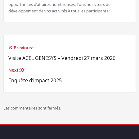
opportunités d’affaires nombreuses. Tous nos vœux de
développement de vos activités à tous les participants !
Previous:
Navigation
Visite ACEL GENESYS – Vendredi 27 mars 2026
de
Next:
l’article
Enquête d’impact 2025
Les commentaires sont fermés.