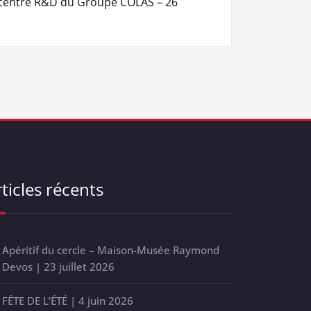
centre R&D du Groupe COLAS – 26
ticles récents
Apéritif du cercle – Maison-Musée Raymond
Devos | 23 juillet 2026
FÊTE DE L’ÉTÉ | 4 juin 2026