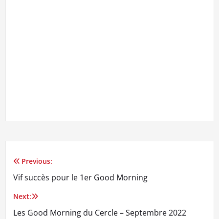
Previous:
Navigation
Vif succès pour le 1er Good Morning
de
Next:
l’article
Les Good Morning du Cercle – Septembre 2022