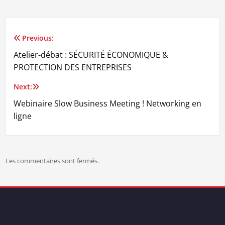
Previous:
Navigation
Atelier-débat : SÉCURITÉ ÉCONOMIQUE &
de
PROTECTION DES ENTREPRISES
l’article
Next:
Webinaire Slow Business Meeting ! Networking en
ligne
Les commentaires sont fermés.