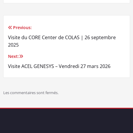
Previous:
Navigation
Visite du CORE Center de COLAS | 26 septembre
de
2025
l’article
Next:
Visite ACEL GENESYS – Vendredi 27 mars 2026
Les commentaires sont fermés.