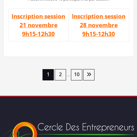
Inscription session
Inscription session
21 novembre
28 novembre
9h15-12h30
9h15-12h30
Pagination
1
2
10
…
des
publications