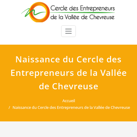
Skip
to
content
Naissance du Cercle des
Entrepreneurs de la Vallée
de Chevreuse
Accueil
Naissance du Cercle des Entrepreneurs de la Vallée de Chevreuse