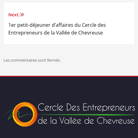
Next:
Navigation
1er petit-déjeuner d’affaires du Cercle des
de
Entrepreneurs de la Vallée de Chevreuse
l’article
Les commentaires sont fermés.